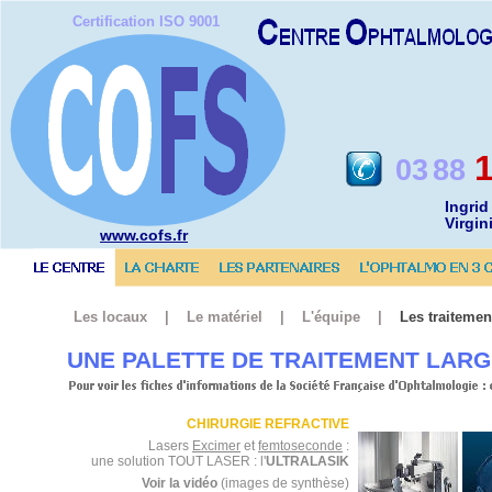
Certification ISO 9001
03
88
Ingri
Virg
www.cofs.fr
Les locaux | Le matériel | L'équipe |
Les traiteme
UNE PALETTE DE TRAITEMENT LAR
CHIRURGIE REFRACTIVE
Lasers
Excimer
et
femtoseconde
:
une solution TOUT LASER : l'
ULTRALASIK
Voir la vidéo
(images de synthèse)